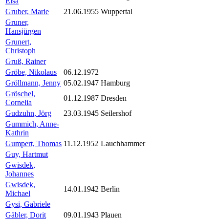
Elsa
Gruber, Marie
21.06.1955
Wuppertal
Gruner,
Hansjürgen
Grunert,
Christoph
Gruß, Rainer
Gröbe, Nikolaus
06.12.1972
Gröllmann, Jenny
05.02.1947
Hamburg
Gröschel,
01.12.1987
Dresden
Cornelia
Gudzuhn, Jörg
23.03.1945
Seilershof
Gummich, Anne-
Kathrin
Gumpert, Thomas
11.12.1952
Lauchhammer
Guy, Hartmut
Gwisdek,
Johannes
Gwisdek,
14.01.1942
Berlin
Michael
Gysi, Gabriele
Gäbler, Dorit
09.01.1943
Plauen