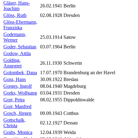
Gläser, Hans-
26.02.1941
Berlin
Joachim
Glöss, Ruth
02.08.1928
Dresden
Glöss-Ebermann,
Franziska
Godemann,
25.03.1914
Satow
Werner
Goder, Sebastian
03.07.1964
Berlin
Godow, Attila
Golding,
26.11.1930
Schwerin
Annegret
Golombek, Dana
17.07.1970
Brandenburg an der Havel
Gora, Hans
30.09.1922
Breslau
Gorges, Ingolf
08.04.1940
Magdeburg
Gorks, Wolfgang
03.04.1931
Dresden
Gorr, Petra
08.02.1955
Dippoldiswalde
Gorr, Manfred
Gosch, Jürgen
09.09.1943
Cottbus
Gottschalk,
02.12.1927
Dessau
Christa
Grabs, Monica
12.04.1939
Weida