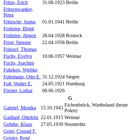
Fritze, Erich
31.08.1923
Berlin
Fritzenwanker,
Petra
Fritzsche, Justus
01.01.1941
Berlin
Frohriep, Birgit
Frohriep, Jürgen
28.04.1928
Rostock
Frost, Simone
22.04.1958
Berlin
Fränzel, Thomas
Fuchs, Evelyn
10.06.1957
Weimar
Fuchs, Joachim
Fuhrken, Wiebke
Fuhrmann, Otto E.
31.12.1924
Siegen
Fuß, Walter E.
24.05.1921
Hamburg
Förster, Lothar
08.06.1926
G
Eichenbrück, Wartheland (heute
Gabriel, Monika
15.10.1943
Polen)
Gaillard, Ottofritz
22.01.1915
Weimar
Gehrke, Klaus
27.05.1939
Neustrelitz
Geier, Conrad F.
Geisler, René