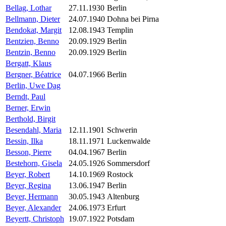
Bellag, Lothar
27.11.1930
Berlin
Bellmann, Dieter
24.07.1940
Dohna bei Pirna
Bendokat, Margit
12.08.1943
Templin
Bentzien, Benno
20.09.1929
Berlin
Bentzin, Benno
20.09.1929
Berlin
Bergatt, Klaus
Bergner, Béatrice
04.07.1966
Berlin
Berlin, Uwe Dag
Berndt, Paul
Berner, Erwin
Berthold, Birgit
Besendahl, Maria
12.11.1901
Schwerin
Bessin, Ilka
18.11.1971
Luckenwalde
Besson, Pierre
04.04.1967
Berlin
Bestehorn, Gisela
24.05.1926
Sommersdorf
Beyer, Robert
14.10.1969
Rostock
Beyer, Regina
13.06.1947
Berlin
Beyer, Hermann
30.05.1943
Altenburg
Beyer, Alexander
24.06.1973
Erfurt
Beyertt, Christoph
19.07.1922
Potsdam