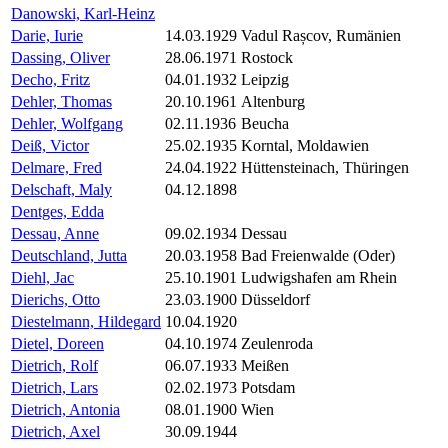
Danowski, Karl-Heinz
Darie, Iurie
14.03.1929
Vadul Rașcov, Rumänien
Dassing, Oliver
28.06.1971
Rostock
Decho, Fritz
04.01.1932
Leipzig
Dehler, Thomas
20.10.1961
Altenburg
Dehler, Wolfgang
02.11.1936
Beucha
Deiß, Victor
25.02.1935
Korntal, Moldawien
Delmare, Fred
24.04.1922
Hüttensteinach, Thüringen
Delschaft, Maly
04.12.1898
Dentges, Edda
Dessau, Anne
09.02.1934
Dessau
Deutschland, Jutta
20.03.1958
Bad Freienwalde (Oder)
Diehl, Jac
25.10.1901
Ludwigshafen am Rhein
Dierichs, Otto
23.03.1900
Düsseldorf
Diestelmann, Hildegard
10.04.1920
Dietel, Doreen
04.10.1974
Zeulenroda
Dietrich, Rolf
06.07.1933
Meißen
Dietrich, Lars
02.02.1973
Potsdam
Dietrich, Antonia
08.01.1900
Wien
Dietrich, Axel
30.09.1944