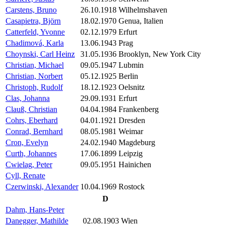
Carstens, Bruno
26.10.1918
Wilhelmshaven
Casapietra, Björn
18.02.1970
Genua, Italien
Catterfeld, Yvonne
02.12.1979
Erfurt
Chadimová, Karla
13.06.1943
Prag
Choynski, Carl Heinz
31.05.1936
Brooklyn, New York City
Christian, Michael
09.05.1947
Lubmin
Christian, Norbert
05.12.1925
Berlin
Christoph, Rudolf
18.12.1923
Oelsnitz
Clas, Johanna
29.09.1931
Erfurt
Clauß, Christian
04.04.1984
Frankenberg
Cohrs, Eberhard
04.01.1921
Dresden
Conrad, Bernhard
08.05.1981
Weimar
Cron, Evelyn
24.02.1940
Magdeburg
Curth, Johannes
17.06.1899
Leipzig
Cwielag, Peter
09.05.1951
Hainichen
Cyll, Renate
Czerwinski, Alexander
10.04.1969
Rostock
D
Dahm, Hans-Peter
Danegger, Mathilde
02.08.1903
Wien