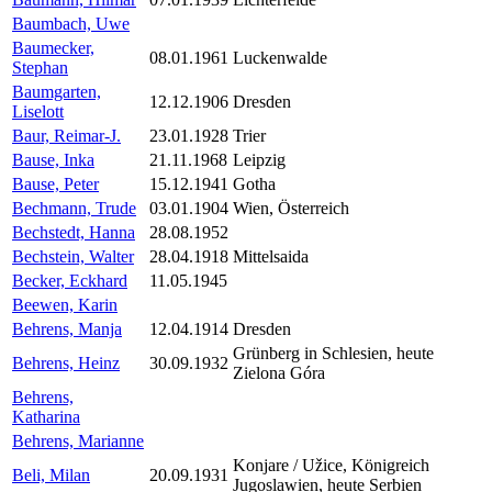
Baumbach, Uwe
Baumecker,
08.01.1961
Luckenwalde
Stephan
Baumgarten,
12.12.1906
Dresden
Liselott
Baur, Reimar-J.
23.01.1928
Trier
Bause, Inka
21.11.1968
Leipzig
Bause, Peter
15.12.1941
Gotha
Bechmann, Trude
03.01.1904
Wien, Österreich
Bechstedt, Hanna
28.08.1952
Bechstein, Walter
28.04.1918
Mittelsaida
Becker, Eckhard
11.05.1945
Beewen, Karin
Behrens, Manja
12.04.1914
Dresden
Grünberg in Schlesien, heute
Behrens, Heinz
30.09.1932
Zielona Góra
Behrens,
Katharina
Behrens, Marianne
Konjare / Užice, Königreich
Beli, Milan
20.09.1931
Jugoslawien, heute Serbien