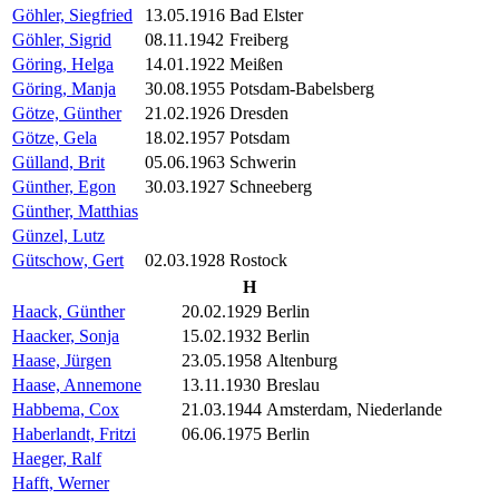
Göhler, Siegfried
13.05.1916
Bad Elster
Göhler, Sigrid
08.11.1942
Freiberg
Göring, Helga
14.01.1922
Meißen
Göring, Manja
30.08.1955
Potsdam-Babelsberg
Götze, Günther
21.02.1926
Dresden
Götze, Gela
18.02.1957
Potsdam
Gülland, Brit
05.06.1963
Schwerin
Günther, Egon
30.03.1927
Schneeberg
Günther, Matthias
Günzel, Lutz
Gütschow, Gert
02.03.1928
Rostock
H
Haack, Günther
20.02.1929
Berlin
Haacker, Sonja
15.02.1932
Berlin
Haase, Jürgen
23.05.1958
Altenburg
Haase, Annemone
13.11.1930
Breslau
Habbema, Cox
21.03.1944
Amsterdam, Niederlande
Haberlandt, Fritzi
06.06.1975
Berlin
Haeger, Ralf
Hafft, Werner