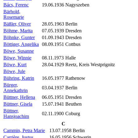
Bács, Ferenc
19.06.1936
Nagyszeben
Bärhold,
Rosemarie
Bäßler, Oliver
28.05.1963
Berlin
Böhme, Marita
07.05.1939
Dresden
Böhnke, Gunter
01.09.1943
Dresden
Böttiger, Angelika
08.09.1951
Cottbus
Böwe, Susanne
Böwe, Winnie
08.11.1973
Halle
Böwe, Kurt
28.04.1929
Reetz, Kreis Westprignitz
Böwe, Jule
Bühring, Katrin
16.05.1977
Rathenow
Bürger,
03.04.1937
Berlin
Annekathrin
Büttner, Hellena
06.05.1951
Dresden
Büttner, Gisela
15.07.1941
Beuthen
Büttner,
02.11.1900
Coburg
Hansjoachim
C
Cammin, Petra Marie
13.07.1958
Berlin
Carrière, Justus
16.05.1956
Schwerin