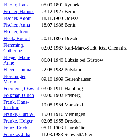
Finohr, Hans
05.09.1891
Rynnek
Fischer, Hannes
23.12.1925
Berlin
Fischer, Adolf
18.11.1900
Odessa
Fischer, Anna
18.07.1986
Berlin
Fischer, Irene
Fleck, Rudolf
20.11.1896
Dresden
Flemming,
02.02.1967
Karl-Marx-Stadt, jetzt Chemnitz
Catherine
Fliegel, Marie
06.04.1940
Lübzin bei Güstrow
Anne
Flieger, Janina
22.08.1982
Potsdam
Flörchinger,
09.10.1909
Geisenhausen
Martin
Foerderer, Oswald
03.06.1911
Hamburg
Folkmar, Ulrich
02.06.1902
Freiberg
Frank, Hans-
19.08.1954
Marisfeld
Joachim
Franke, Curt W.
15.03.1916
Meiningen
Franke, Holger
02.05.1955
Dresden
Franz, Erich
05.11.1903
Laurahütte
Franzke, Julia
11.03.1983
Schwedt/Oder