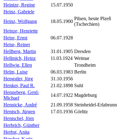
Heintze, Regine
15.07.1950
Heinz, Gabriele
Pilsen, heute Plzeň
Heinz, Wolfgang
18.05.1900
(Tschechien)
Heinze, Henriette
Heise, Ernst
06.07.1928
Heise, Reiner
Hellberg, Martin
31.01.1905
Dresden
Hellmich, Heinz
11.03.1924
Weimar
Hellwig, Ellen
Trondheim
Helm, Luise
06.03.1983
Berlin
Hengstler, Jörg
31.10.1956
Henker, Paul R.
21.02.1898
Suhl
Henneberg, Gerd-
14.07.1922
Magdeburg
Michael
Hennicke, André
21.09.1958
Steinheidel-Erlabrunn
Hentsch, Jürgen
17.03.1936
Görlitz
Hentschel, Jörn
Herbrich, Günther
Herbst, Anita
Hercher, Karin