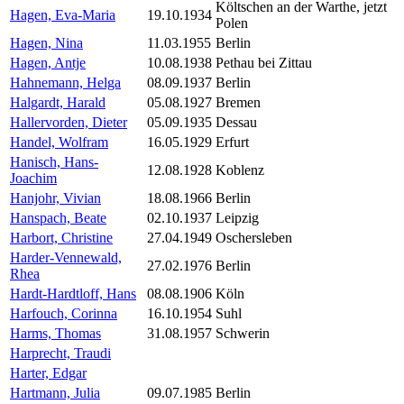
Költschen an der Warthe, jetzt
Hagen, Eva-Maria
19.10.1934
Polen
Hagen, Nina
11.03.1955
Berlin
Hagen, Antje
10.08.1938
Pethau bei Zittau
Hahnemann, Helga
08.09.1937
Berlin
Halgardt, Harald
05.08.1927
Bremen
Hallervorden, Dieter
05.09.1935
Dessau
Handel, Wolfram
16.05.1929
Erfurt
Hanisch, Hans-
12.08.1928
Koblenz
Joachim
Hanjohr, Vivian
18.08.1966
Berlin
Hanspach, Beate
02.10.1937
Leipzig
Harbort, Christine
27.04.1949
Oschersleben
Harder-Vennewald,
27.02.1976
Berlin
Rhea
Hardt-Hardtloff, Hans
08.08.1906
Köln
Harfouch, Corinna
16.10.1954
Suhl
Harms, Thomas
31.08.1957
Schwerin
Harprecht, Traudi
Harter, Edgar
Hartmann, Julia
09.07.1985
Berlin