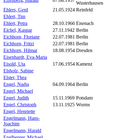
Effenberg, Harald
07.08.1957
Wusterhausen
Ehlers, Gerd
21.05.1924
Reinfeld
Ehlert, Tim
Ehlert, Petra
28.10.1966
Eisenach
Eichel, Kaspar
27.11.1942
Berlin
Eichhorn, Floriane
22.07.1981
Berlin
Eichhorn, Fritzi
22.07.1981
Berlin
Eichhorn, Hilmar
18.08.1954
Dresden
Eisenhardt, Eva-Maria
Eisold, Uta
17.06.1954
Kamenz
Elsholz, Sabine
Elster, Thea
Engel, Nadja
04.09.1964
Berlin
Engel, Michael
Engel, Judith
15.11.1969
Potsdam
Engel, Christoph
13.11.1925
Worms
Engel, Henriette
Engelmann, Hans-
Joachim
Engelmann, Harald
Englberger, Michael