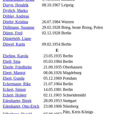
Duryn, Hendrik
08.10.1967
Leipzig
Dyrlich, Marko
Döhler, Andreas
Dörfer, Kristina
26.07.1984
Wurzen
Düllmann, Susanne
29.02.1928
Brieg, heute Brzeg, Polen
Düren, Fred
02.12.1928
Berlin
Düsterhöft, Liane
Düwel, Karin
09.02.1954
Berlin
E
Ebeling, Karola
23.05.1935
Berlin
Ebell, Sina
05.03.1984
Berlin
Eberle, Friedhelm
21.09.1935
Oberhausen
Ebert, Margot
08.06.1926
Magdeburg
Ebert, Gunda
05.12.1969
Potsdam
Eckermann, Rike
21.07.1964
Berlin
Eckert, Simon
14.05.1981
Berlin
Eckert, Holger
02.11.1903
Schneidemühl
Edenharter, Birgit
28.09.1953
Stuttgart
Edenharter, Otto-Erich
23.08.1906
Nürnberg
Pätz, Kreis Königs