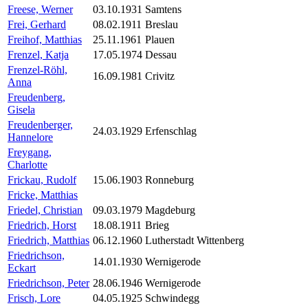
Freese, Werner
03.10.1931
Samtens
Frei, Gerhard
08.02.1911
Breslau
Freihof, Matthias
25.11.1961
Plauen
Frenzel, Katja
17.05.1974
Dessau
Frenzel-Röhl,
16.09.1981
Crivitz
Anna
Freudenberg,
Gisela
Freudenberger,
24.03.1929
Erfenschlag
Hannelore
Freygang,
Charlotte
Frickau, Rudolf
15.06.1903
Ronneburg
Fricke, Matthias
Friedel, Christian
09.03.1979
Magdeburg
Friedrich, Horst
18.08.1911
Brieg
Friedrich, Matthias
06.12.1960
Lutherstadt Wittenberg
Friedrichson,
14.01.1930
Wernigerode
Eckart
Friedrichson, Peter
28.06.1946
Wernigerode
Frisch, Lore
04.05.1925
Schwindegg