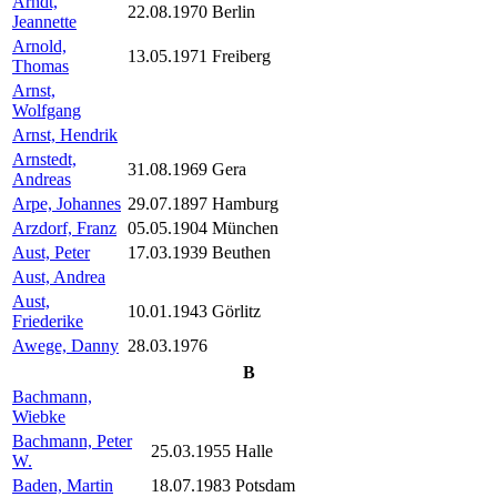
Arndt,
22.08.1970
Berlin
Jeannette
Arnold,
13.05.1971
Freiberg
Thomas
Arnst,
Wolfgang
Arnst, Hendrik
Arnstedt,
31.08.1969
Gera
Andreas
Arpe, Johannes
29.07.1897
Hamburg
Arzdorf, Franz
05.05.1904
München
Aust, Peter
17.03.1939
Beuthen
Aust, Andrea
Aust,
10.01.1943
Görlitz
Friederike
Awege, Danny
28.03.1976
B
Bachmann,
Wiebke
Bachmann, Peter
25.03.1955
Halle
W.
Baden, Martin
18.07.1983
Potsdam