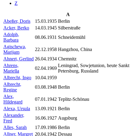
Z
A
Abeßer, Doris
15.03.1935
Berlin
Acker, Berko
14.03.1945
Silberstraße
Adolph,
08.06.1931
Schneidemühl
Barbara
Agischewa,
22.12.1958
Hangzhou, China
Marijam
Ahnert, Gerlind
26.04.1934
Chemnitz
Ahrens,
Leningrad, Sowjetunion, heute Sankt
02.04.1969
Mariella
Petersburg, Russland
Albrecht, Ingo
10.04.1959
Albrecht,
03.08.1948
Berlin
Regine
Alex,
07.01.1942
Teplitz-Schönau
Hildegard
Alexa, Ursula
13.09.1921
Berlin
Alexander,
16.06.1927
Augsburg
Fred
Alles, Sarah
17.09.1986
Berlin
Allner, Margret
20.04.1942
Dessau