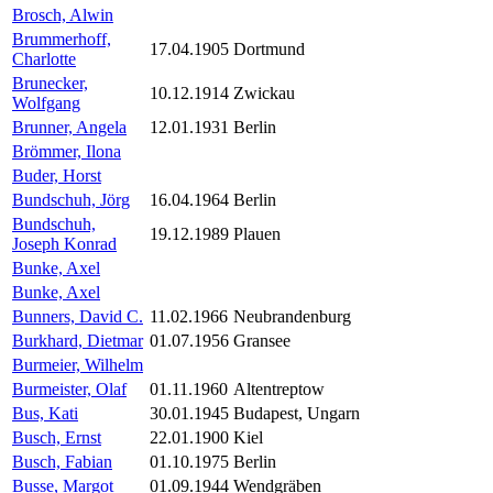
Brosch, Alwin
Brummerhoff,
17.04.1905
Dortmund
Charlotte
Brunecker,
10.12.1914
Zwickau
Wolfgang
Brunner, Angela
12.01.1931
Berlin
Brömmer, Ilona
Buder, Horst
Bundschuh, Jörg
16.04.1964
Berlin
Bundschuh,
19.12.1989
Plauen
Joseph Konrad
Bunke, Axel
Bunke, Axel
Bunners, David C.
11.02.1966
Neubrandenburg
Burkhard, Dietmar
01.07.1956
Gransee
Burmeier, Wilhelm
Burmeister, Olaf
01.11.1960
Altentreptow
Bus, Kati
30.01.1945
Budapest, Ungarn
Busch, Ernst
22.01.1900
Kiel
Busch, Fabian
01.10.1975
Berlin
Busse, Margot
01.09.1944
Wendgräben