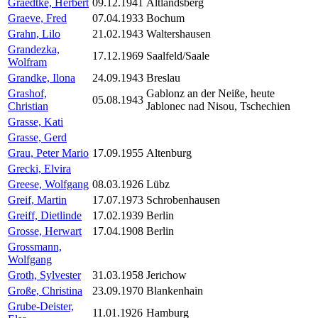
Graedtke, Herbert
09.12.1941
Altlandsberg
Graeve, Fred
07.04.1933
Bochum
Grahn, Lilo
21.02.1943
Waltershausen
Grandezka,
17.12.1969
Saalfeld/Saale
Wolfram
Grandke, Ilona
24.09.1943
Breslau
Grashof,
Gablonz an der Neiße, heute
05.08.1943
Christian
Jablonec nad Nisou, Tschechien
Grasse, Kati
Grasse, Gerd
Grau, Peter Mario
17.09.1955
Altenburg
Grecki, Elvira
Greese, Wolfgang
08.03.1926
Lübz
Greif, Martin
17.07.1973
Schrobenhausen
Greiff, Dietlinde
17.02.1939
Berlin
Grosse, Herwart
17.04.1908
Berlin
Grossmann,
Wolfgang
Groth, Sylvester
31.03.1958
Jerichow
Große, Christina
23.09.1970
Blankenhain
Grube-Deister,
11.01.1926
Hamburg