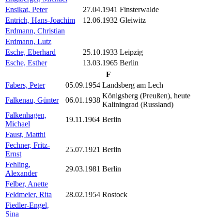
Ensikat, Peter
27.04.1941
Finsterwalde
Entrich, Hans-Joachim
12.06.1932
Gleiwitz
Erdmann, Christian
Erdmann, Lutz
Esche, Eberhard
25.10.1933
Leipzig
Esche, Esther
13.03.1965
Berlin
F
Fabers, Peter
05.09.1954
Landsberg am Lech
Königsberg (Preußen), heute
Falkenau, Günter
06.01.1938
Kaliningrad (Russland)
Falkenhagen,
19.11.1964
Berlin
Michael
Faust, Matthi
Fechner, Fritz-
25.07.1921
Berlin
Ernst
Fehling,
29.03.1981
Berlin
Alexander
Felber, Anette
Feldmeier, Rita
28.02.1954
Rostock
Fiedler-Engel,
Sina