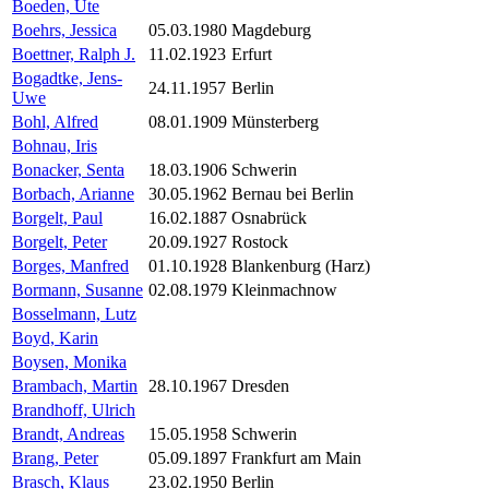
Boeden, Ute
Boehrs, Jessica
05.03.1980
Magdeburg
Boettner, Ralph J.
11.02.1923
Erfurt
Bogadtke, Jens-
24.11.1957
Berlin
Uwe
Bohl, Alfred
08.01.1909
Münsterberg
Bohnau, Iris
Bonacker, Senta
18.03.1906
Schwerin
Borbach, Arianne
30.05.1962
Bernau bei Berlin
Borgelt, Paul
16.02.1887
Osnabrück
Borgelt, Peter
20.09.1927
Rostock
Borges, Manfred
01.10.1928
Blankenburg (Harz)
Bormann, Susanne
02.08.1979
Kleinmachnow
Bosselmann, Lutz
Boyd, Karin
Boysen, Monika
Brambach, Martin
28.10.1967
Dresden
Brandhoff, Ulrich
Brandt, Andreas
15.05.1958
Schwerin
Brang, Peter
05.09.1897
Frankfurt am Main
Brasch, Klaus
23.02.1950
Berlin