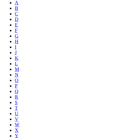
A
B
C
D
E
F
G
H
I
J
K
L
M
N
O
P
Q
R
S
T
U
V
W
X
Y