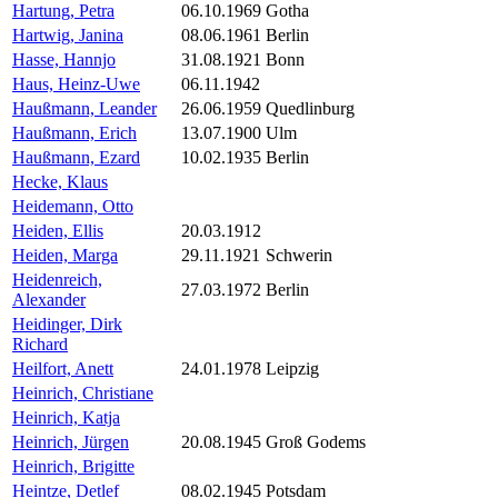
Hartung, Petra
06.10.1969
Gotha
Hartwig, Janina
08.06.1961
Berlin
Hasse, Hannjo
31.08.1921
Bonn
Haus, Heinz-Uwe
06.11.1942
Haußmann, Leander
26.06.1959
Quedlinburg
Haußmann, Erich
13.07.1900
Ulm
Haußmann, Ezard
10.02.1935
Berlin
Hecke, Klaus
Heidemann, Otto
Heiden, Ellis
20.03.1912
Heiden, Marga
29.11.1921
Schwerin
Heidenreich,
27.03.1972
Berlin
Alexander
Heidinger, Dirk
Richard
Heilfort, Anett
24.01.1978
Leipzig
Heinrich, Christiane
Heinrich, Katja
Heinrich, Jürgen
20.08.1945
Groß Godems
Heinrich, Brigitte
Heintze, Detlef
08.02.1945
Potsdam