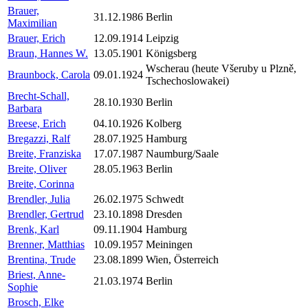
Brauer,
31.12.1986
Berlin
Maximilian
Brauer, Erich
12.09.1914
Leipzig
Braun, Hannes W.
13.05.1901
Königsberg
Wscherau (heute Všeruby u Plzně,
Braunbock, Carola
09.01.1924
Tschechoslowakei)
Brecht-Schall,
28.10.1930
Berlin
Barbara
Breese, Erich
04.10.1926
Kolberg
Bregazzi, Ralf
28.07.1925
Hamburg
Breite, Franziska
17.07.1987
Naumburg/Saale
Breite, Oliver
28.05.1963
Berlin
Breite, Corinna
Brendler, Julia
26.02.1975
Schwedt
Brendler, Gertrud
23.10.1898
Dresden
Brenk, Karl
09.11.1904
Hamburg
Brenner, Matthias
10.09.1957
Meiningen
Brentina, Trude
23.08.1899
Wien, Österreich
Briest, Anne-
21.03.1974
Berlin
Sophie
Brosch, Elke