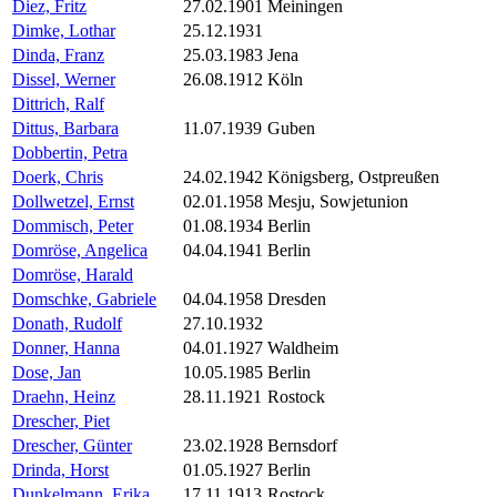
Diez, Fritz
27.02.1901
Meiningen
Dimke, Lothar
25.12.1931
Dinda, Franz
25.03.1983
Jena
Dissel, Werner
26.08.1912
Köln
Dittrich, Ralf
Dittus, Barbara
11.07.1939
Guben
Dobbertin, Petra
Doerk, Chris
24.02.1942
Königsberg, Ostpreußen
Dollwetzel, Ernst
02.01.1958
Mesju, Sowjetunion
Dommisch, Peter
01.08.1934
Berlin
Domröse, Angelica
04.04.1941
Berlin
Domröse, Harald
Domschke, Gabriele
04.04.1958
Dresden
Donath, Rudolf
27.10.1932
Donner, Hanna
04.01.1927
Waldheim
Dose, Jan
10.05.1985
Berlin
Draehn, Heinz
28.11.1921
Rostock
Drescher, Piet
Drescher, Günter
23.02.1928
Bernsdorf
Drinda, Horst
01.05.1927
Berlin
Dunkelmann, Erika
17.11.1913
Rostock