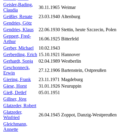
Geisler-Bading,
30.11.1965
Weimar
Claudia
Geißler, Renate
23.03.1940
Altenburg
Gendries, Götz
Gendries, Klaus
22.06.1930
Stettin, heute Szczecin, Polen
Geppert, Fred-
16.06.1925
Bitterfeld
Arthur
Gerber, Michael
10.02.1943
Gerberding, Erich
15.10.1921
Hannover
Gerhardt, Sonja
02.04.1989
Westberlin
Geschonneck,
27.12.1906
Bartenstein, Ostpreußen
Erwin
Giering, Frank
23.11.1971
Magdeburg
Giese, Horst
31.01.1926
Neuruppin
Gieß, Detlef
05.01.1951
Gillner, Jörg
Glatzeder, Robert
Glatzeder,
26.04.1945
Zoppot, Danzig-Westpreußen
Winfried
Gleichmann,
Annette