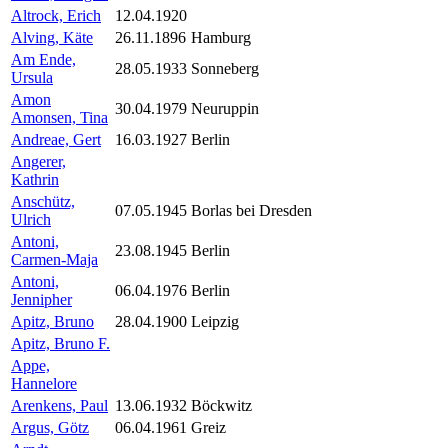
Altrock, Erich
12.04.1920
Alving, Käte
26.11.1896
Hamburg
Am Ende,
28.05.1933
Sonneberg
Ursula
Amon
30.04.1979
Neuruppin
Amonsen, Tina
Andreae, Gert
16.03.1927
Berlin
Angerer,
Kathrin
Anschütz,
07.05.1945
Borlas bei Dresden
Ulrich
Antoni,
23.08.1945
Berlin
Carmen-Maja
Antoni,
06.04.1976
Berlin
Jennipher
Apitz, Bruno
28.04.1900
Leipzig
Apitz, Bruno F.
Appe,
Hannelore
Arenkens, Paul
13.06.1932
Böckwitz
Argus, Götz
06.04.1961
Greiz