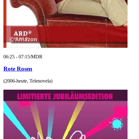
06:25 - 07:15
/
MDR
Rote Rosen
(
2006-heute
,
Telenovela
)