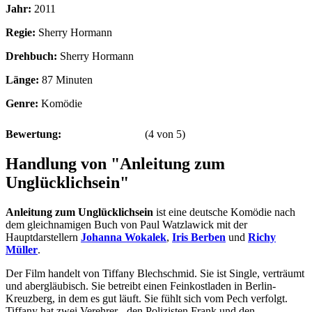
Jahr:
2011
Regie:
Sherry Hormann
Drehbuch:
Sherry Hormann
Länge:
87 Minuten
Genre:
Komödie
Bewertung:
(
4
von
5
)
Handlung von "Anleitung zum
Unglücklichsein"
Anleitung zum Unglücklichsein
ist eine deutsche Komödie nach
dem gleichnamigen Buch von Paul Watzlawick mit der
Hauptdarstellern
Johanna Wokalek
,
Iris Berben
und
Richy
Müller
.
Der Film handelt von Tiffany Blechschmid. Sie ist Single, verträumt
und abergläubisch. Sie betreibt einen Feinkostladen in Berlin-
Kreuzberg, in dem es gut läuft. Sie fühlt sich vom Pech verfolgt.
Tiffany hat zwei Verehrer - den Polizisten Frank und den