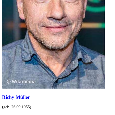
Richy Müller
(geb.
26.09.1955
)