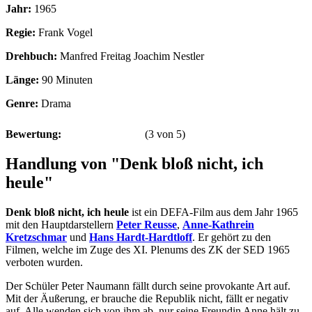
Jahr:
1965
Regie:
Frank Vogel
Drehbuch:
Manfred Freitag Joachim Nestler
Länge:
90 Minuten
Genre:
Drama
Bewertung:
(
3
von
5
)
Handlung von "Denk bloß nicht, ich
heule"
Denk bloß nicht, ich heule
ist ein DEFA-Film aus dem Jahr 1965
mit den Hauptdarstellern
Peter Reusse
,
Anne-Kathrein
Kretzschmar
und
Hans Hardt-Hardtloff
. Er gehört zu den
Filmen, welche im Zuge des XI. Plenums des ZK der SED 1965
verboten wurden.
Der Schüler Peter Naumann fällt durch seine provokante Art auf.
Mit der Äußerung, er brauche die Republik nicht, fällt er negativ
auf. Alle wenden sich von ihm ab, nur seine Freundin Anne hält zu