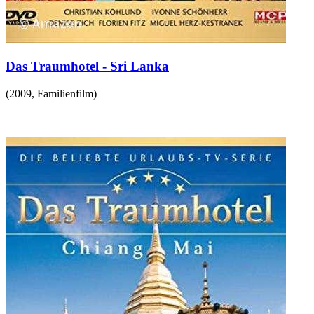
Das Traumhotel - Sri Lanka
(
2009
,
Familienfilm
)