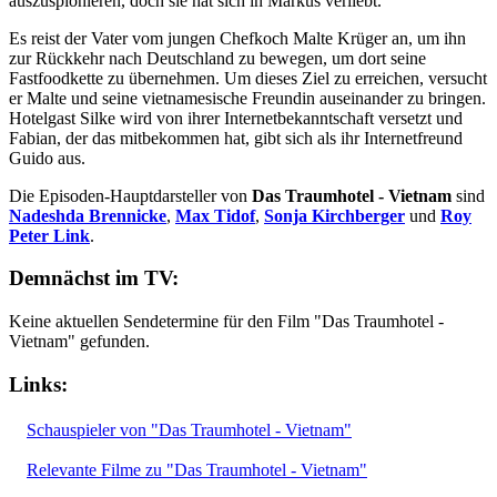
auszuspionieren, doch sie hat sich in Markus verliebt.
Es reist der Vater vom jungen Chefkoch Malte Krüger an, um ihn
zur Rückkehr nach Deutschland zu bewegen, um dort seine
Fastfoodkette zu übernehmen. Um dieses Ziel zu erreichen, versucht
er Malte und seine vietnamesische Freundin auseinander zu bringen.
Hotelgast Silke wird von ihrer Internetbekanntschaft versetzt und
Fabian, der das mitbekommen hat, gibt sich als ihr Internetfreund
Guido aus.
Die Episoden-Hauptdarsteller von
Das Traumhotel - Vietnam
sind
Nadeshda Brennicke
,
Max Tidof
,
Sonja Kirchberger
und
Roy
Peter Link
.
Demnächst im TV:
Keine aktuellen Sendetermine für den Film "Das Traumhotel -
Vietnam" gefunden.
Links:
Schauspieler von "Das Traumhotel - Vietnam"
Relevante Filme zu "Das Traumhotel - Vietnam"