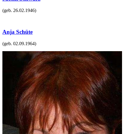
(geb.
26.02.1946
)
Anja Schüte
(geb.
02.09.1964
)