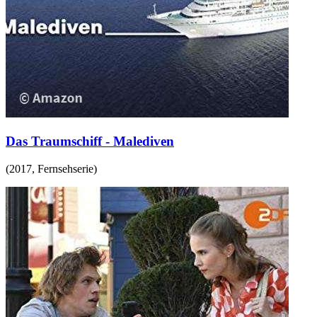
Das Traumschiff - Malediven
(
2017
,
Fernsehserie
)