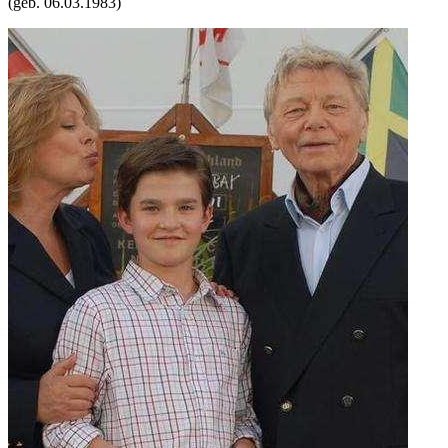
(geb.
06.03.1983
)