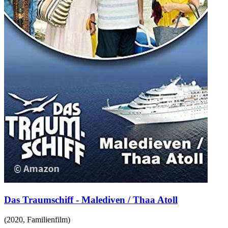
Das Traumschiff - Malediven / Thaa Atoll
(
2020
,
Familienfilm
)