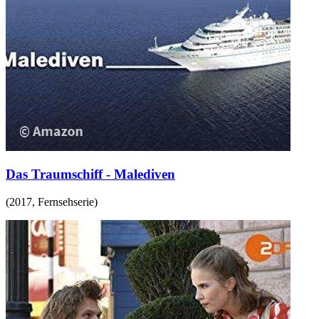
Das Traumschiff - Malediven
(
2017
,
Fernsehserie
)