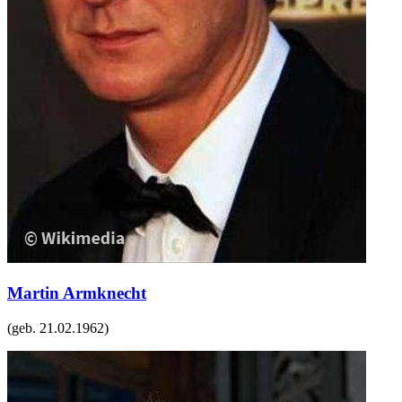
Martin Armknecht
(geb.
21.02.1962
)