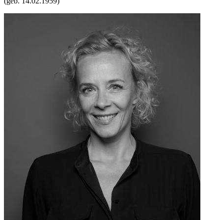
(geb.
14.02.1959
)