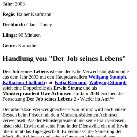
Jahr:
2003
Regie:
Rainer Kaufmann
Drehbuch:
Claus Tinney
Länge:
90 Minuten
Genre:
Komödie
Handlung von "Der Job seines Lebens"
Der Job seines Lebens
ist eine deutsche Verwechslungskomödie
aus dem Jahr 2003 mit den Hauptdarstellern
Wolfgang Stumph
,
Katharina Thalbach
und
Katja Riemann
.
Wolfgang Stumph
spielt eine Doppelrolle als
Erwin Strunz
und als
Ministerpräsident Uwe Achimsen
. Im Jahr 2004 erschien die
Fortsetzung
Der Job seines Lebens
2 - Wieder im Amt**.
Der arbeitslose Werkzeugmacher Erwin Strunz wird nach einem
Besuch beim Friseur mit dem Ministerpräsidenten Achimsen
verwechselt. Als der Ministerpräsident und seine Frau verreisen,
nisten sich Erwin und seine Frau in der Dienstvilla ein und Erwin
übernimmt das Tagesgeschäft. Er veranlasst die Sanierung der
Werft, die Achimsen und seinen Genossen bisher egal war.