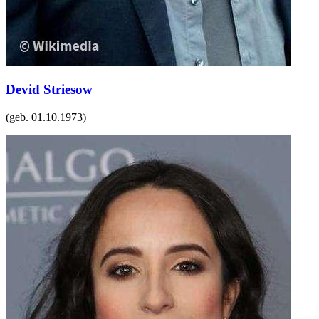
Devid Striesow
(geb.
01.10.1973
)