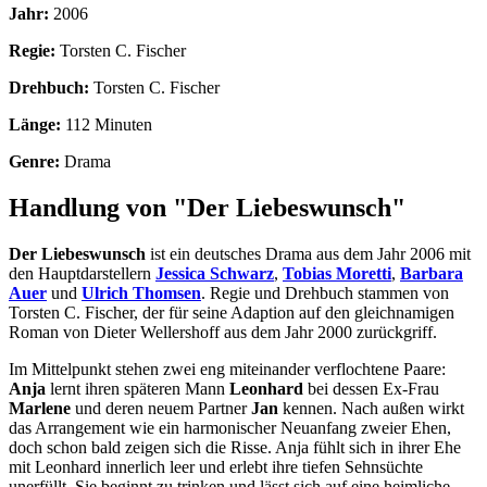
Jahr:
2006
Regie:
Torsten C. Fischer
Drehbuch:
Torsten C. Fischer
Länge:
112 Minuten
Genre:
Drama
Handlung von "Der Liebeswunsch"
Der Liebeswunsch
ist ein deutsches Drama aus dem Jahr 2006 mit
den Hauptdarstellern
Jessica Schwarz
,
Tobias Moretti
,
Barbara
Auer
und
Ulrich Thomsen
. Regie und Drehbuch stammen von
Torsten C. Fischer, der für seine Adaption auf den gleichnamigen
Roman von Dieter Wellershoff aus dem Jahr 2000 zurückgriff.
Im Mittelpunkt stehen zwei eng miteinander verflochtene Paare:
Anja
lernt ihren späteren Mann
Leonhard
bei dessen Ex-Frau
Marlene
und deren neuem Partner
Jan
kennen. Nach außen wirkt
das Arrangement wie ein harmonischer Neuanfang zweier Ehen,
doch schon bald zeigen sich die Risse. Anja fühlt sich in ihrer Ehe
mit Leonhard innerlich leer und erlebt ihre tiefen Sehnsüchte
unerfüllt. Sie beginnt zu trinken und lässt sich auf eine heimliche