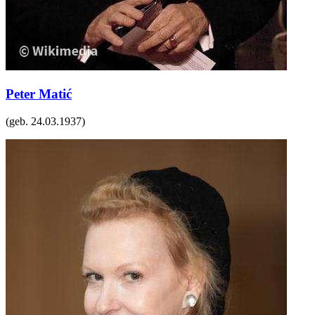
Peter Matić
(geb.
24.03.1937
)