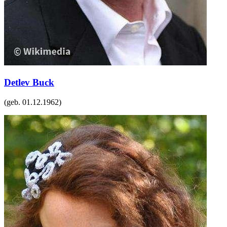
Detlev Buck
(geb.
01.12.1962
)