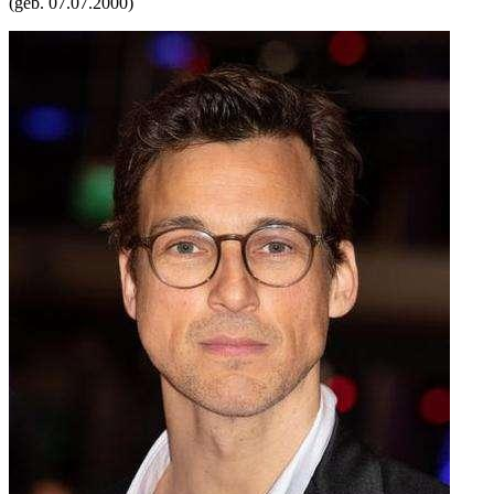
(geb.
07.07.2000
)