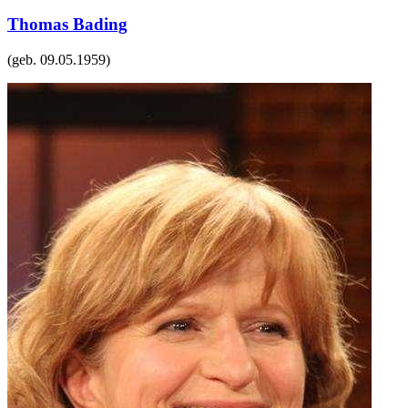
Thomas Bading
(geb.
09.05.1959
)