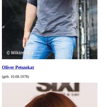
Oliver Petszokat
(geb.
10.08.1978
)