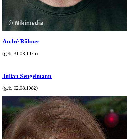
André Röhner
(geb.
31.03.1976
)
Julian Sengelmann
(geb.
02.08.1982
)