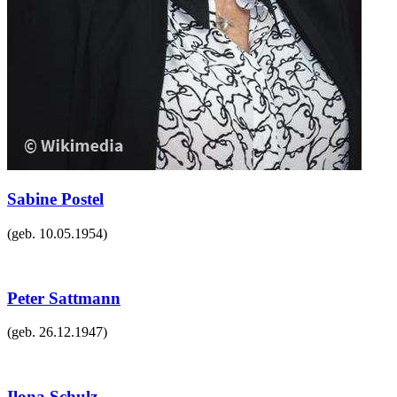
Sabine Postel
(geb.
10.05.1954
)
Peter Sattmann
(geb.
26.12.1947
)
Ilona Schulz