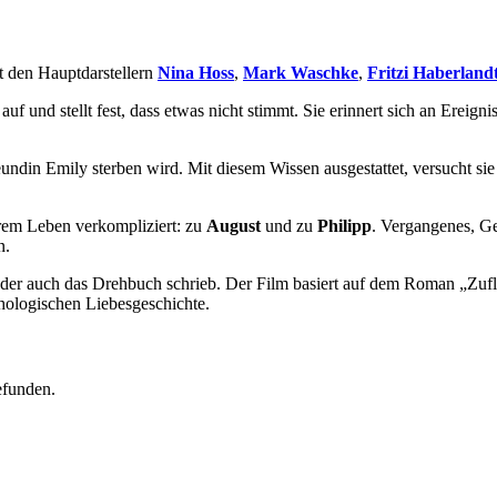
t den Hauptdarstellern
Nina Hoss
,
Mark Waschke
,
Fritzi Haberland
uf und stellt fest, dass etwas nicht stimmt. Sie erinnert sich an Ereign
Freundin Emily sterben wird. Mit diesem Wissen ausgestattet, versucht 
rem Leben verkompliziert: zu
August
und zu
Philipp
. Vergangenes, Ge
n.
 der auch das Drehbuch schrieb. Der Film basiert auf dem Roman „Zufluc
hologischen Liebesgeschichte.
efunden.