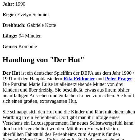
Jahr:
1990
Regie:
Evelyn Schmidt
Drehbuch:
Gabriele Kotte
Länge:
94 Minuten
Genre:
Komödie
Handlung von "Der Hut"
Der Hut
ist ein deutscher Spielfilm der DEFA aus dem Jahr 1990 /
1991 mit den Hauptdarstellern
Rita Feldmeier
und
Peter Prager
.
Die Putzfrau Marie-Luise ist alleinerziehende Mutter von drei
Kindern und über dreißig. Sie beschließt, etwas aus ihrem bisher
unauffälligen Aussehen und einfachen Leben zu machen. Sie kauft
sich einen großen, extravaganten Hut.
Sie schnappt sich den Hut und die Kinder und fährt mit einem alten
Wartburg in ein Ferienheim. Dort gibt man ihr infolge eines
Versehens ein Luxusappartement. Ihr neues Selbstwertgefühl kann
durch nichts erschüttert werden. Mit ihrem Hut wird sie im
überfüllten Fahrstuhl des Ferienheims zum Ärgernis für den
Fahrstuhlführer Hans. Er beschimpft sie. Und ausgerechnet in