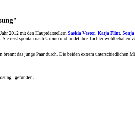
ösung"
Jahr 2012 mit den Hauptdarstellern
Saskia Vester
,
Katja Flint
,
Sonja
hat. Sie reist spontan nach Urbino und findet ihre Tochter wohlbehalte
in brennt das junge Paar durch. Die beiden extrem unterschiedlichen 
 Lösung" gefunden.