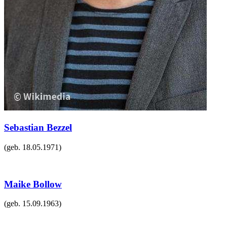
Sebastian Bezzel
(geb.
18.05.1971
)
Maike Bollow
(geb.
15.09.1963
)