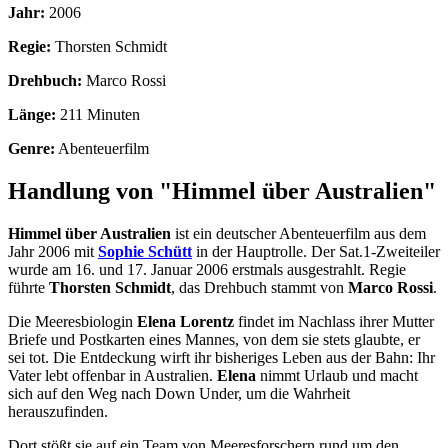
Jahr:
2006
Regie:
Thorsten Schmidt
Drehbuch:
Marco Rossi
Länge:
211 Minuten
Genre:
Abenteuerfilm
Handlung von "Himmel über Australien"
Himmel über Australien
ist ein deutscher Abenteuerfilm aus dem
Jahr 2006 mit
Sophie Schütt
in der Hauptrolle. Der Sat.1-Zweiteiler
wurde am 16. und 17. Januar 2006 erstmals ausgestrahlt. Regie
führte
Thorsten Schmidt
, das Drehbuch stammt von
Marco Rossi
.
Die Meeresbiologin
Elena Lorentz
findet im Nachlass ihrer Mutter
Briefe und Postkarten eines Mannes, von dem sie stets glaubte, er
sei tot. Die Entdeckung wirft ihr bisheriges Leben aus der Bahn: Ihr
Vater lebt offenbar in Australien.
Elena
nimmt Urlaub und macht
sich auf den Weg nach Down Under, um die Wahrheit
herauszufinden.
Dort stößt sie auf ein Team von Meeresforschern rund um den