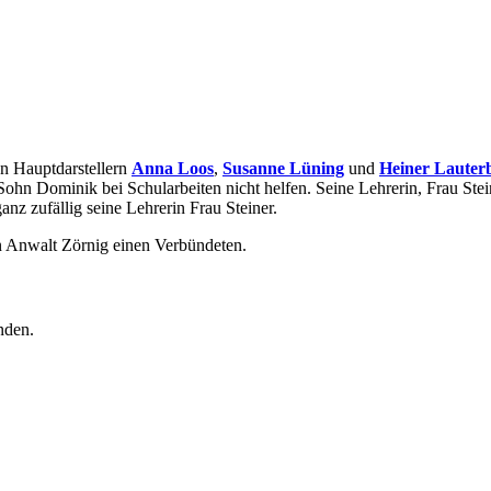
en Hauptdarstellern
Anna Loos
,
Susanne Lüning
und
Heiner Lauter
 Sohn Dominik bei Schularbeiten nicht helfen. Seine Lehrerin, Frau Ste
anz zufällig seine Lehrerin Frau Steiner.
n Anwalt Zörnig einen Verbündeten.
nden.