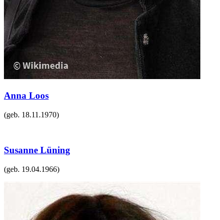
Anna Loos
(geb.
18.11.1970
)
Susanne Lüning
(geb.
19.04.1966
)