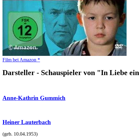
Film bei Amazon *
Darsteller - Schauspieler von "In Liebe ei
Anne-Kathrin Gummich
Heiner Lauterbach
(geb.
10.04.1953
)