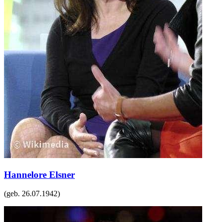
Hannelore Elsner
(geb.
26.07.1942
)