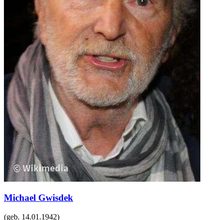
Michael Gwisdek
(geb.
14.01.1942
)