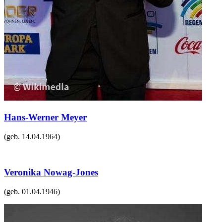
Hans-Werner Meyer
(geb.
14.04.1964
)
Veronika Nowag-Jones
(geb.
01.04.1946
)