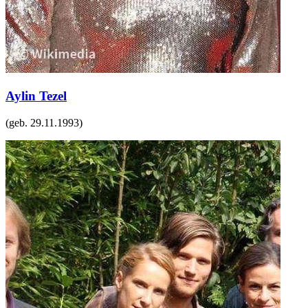
Aylin Tezel
(geb.
29.11.1993
)