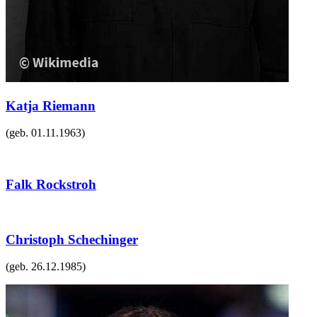
Katja Riemann
(geb.
01.11.1963
)
Falk Rockstroh
Christoph Schechinger
(geb.
26.12.1985
)