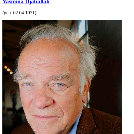
Yasmina Djaballah
(geb.
02.04.1971
)