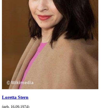
Loretta Stern
(geb.
16.09.1974
)