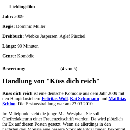
Lieblingsfilm
Jahr:
2009
Regie:
Dominic Müller
Drehbuch:
Wiebke Jaspersen, Aglef Püschel
Länge:
90 Minuten
Genre:
Komödie
Bewertung:
(
4
von
5
)
Handlung von "Küss dich reich"
Küss dich reich
ist eine deutsche Komödie aus dem Jahr 2009 mit
den Hauptdarstellern
Felicitas Woll
,
Kai Schumann
und
Matthias
Schloo
. Die Erstausstrahlung war am 23.03.2010.
Im Mittelpunkt steht die junge Mia Westphal. Sie soll
Chefredakteurin einer Frauenzeitschrift werden. Da wird plötzlich
ihr Ex auf diesen Posten gesetzt. Wenn sie allerdings in den
nächsten drei Monate eine bessere Story als Edgar findet, bekommt