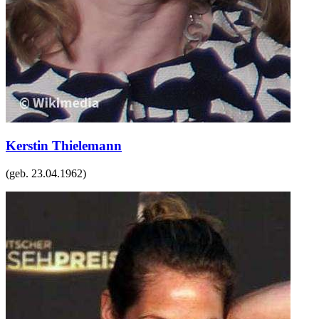
Kerstin Thielemann
(geb.
23.04.1962
)