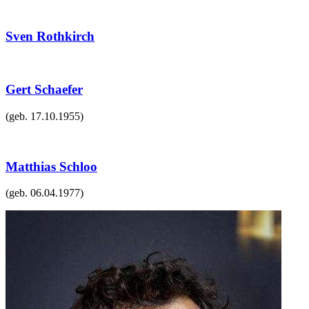
Sven Rothkirch
Gert Schaefer
(geb.
17.10.1955
)
Matthias Schloo
(geb.
06.04.1977
)