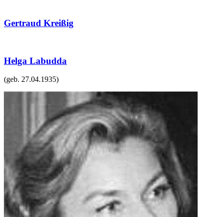
Gertraud Kreißig
Helga Labudda
(geb.
27.04.1935
)