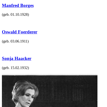
Manfred Borges
(geb.
01.10.1928
)
Oswald Foerderer
(geb.
03.06.1911
)
Sonja Haacker
(geb.
15.02.1932
)