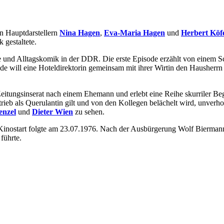
en Hauptdarstellern
Nina Hagen
,
Eva-Maria Hagen
und
Herbert Köf
gestaltete.
und Alltagskomik in der DDR. Die erste Episode erzählt von einem Schif
e will eine Hoteldirektorin gemeinsam mit ihrer Wirtin den Hausherrn b
 Zeitungsinserat nach einem Ehemann und erlebt eine Reihe skurriler Beg
rieb als Querulantin gilt und von den Kollegen belächelt wird, unverho
enzel
und
Dieter Wien
zu sehen.
re Kinostart folgte am 23.07.1976. Nach der Ausbürgerung Wolf Bier
führte.