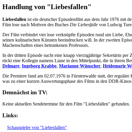
Handlung von "Liebesfallen"
Liebesfallen
ist ein deutscher Episodenfilm aus dem Jahr 1976 mit d
Film lose nach Motiven des Buches
Die Liebesfalle
von Ludwig Turek 
Der Film verbindet vier lose verknüpfte Episoden rund um Liebe, Ehe 
seinen kulinarischen Künsten beeindrucken will. In der zweiten Episod
Machenschaften eines betrunkenen Professors.
In der dritten Episode sucht eine knapp vierzigjährige Sekretärin per
rückt eine Kollegin namens Liane in den Mittelpunkt, die in ihrem Bet
Delmare
,
Ingeborg Krabbe
,
Marianne Wünscher
,
Heidemarie W
Die Premiere fand am 02.07.1976 in Fürstenwalde statt, der regulä
was zu einer kurzen Auswertungsphase des Films in den DDR-Kinos 
Demnächst im TV:
Keine aktuellen Sendetermine für den Film "Liebesfallen" gefunden.
Links:
Schauspieler von "Liebesfallen"