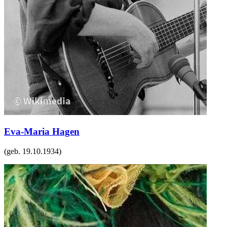
Eva-Maria Hagen
(geb.
19.10.1934
)