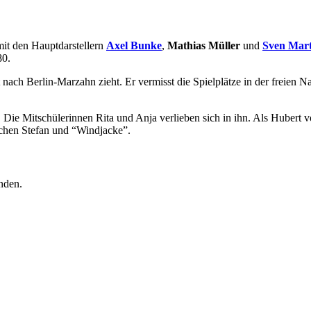
it den Hauptdarstellern
Axel Bunke
,
Mathias Müller
und
Sven Mart
80.
t nach Berlin-Marzahn zieht. Er vermisst die Spielplätze in der freien N
Die Mitschülerinnen Rita und Anja verlieben sich in ihn. Als Hubert vo
chen Stefan und “Windjacke”.
nden.