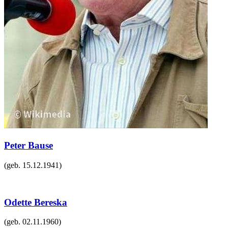
Peter Bause
(geb.
15.12.1941
)
Odette Bereska
(geb.
02.11.1960
)