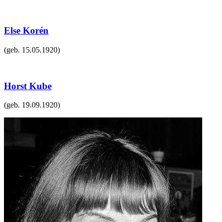
Else Korén
(geb.
15.05.1920
)
Horst Kube
(geb.
19.09.1920
)