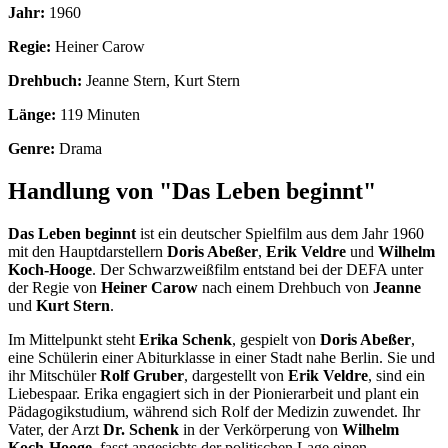
Jahr:
1960
Regie:
Heiner Carow
Drehbuch:
Jeanne Stern, Kurt Stern
Länge:
119 Minuten
Genre:
Drama
Handlung von "Das Leben beginnt"
Das Leben beginnt
ist ein deutscher Spielfilm aus dem Jahr 1960
mit den Hauptdarstellern
Doris Abeßer
,
Erik Veldre
und
Wilhelm
Koch-Hooge
. Der Schwarzweißfilm entstand bei der DEFA unter
der Regie von
Heiner Carow
nach einem Drehbuch von
Jeanne
und
Kurt Stern
.
Im Mittelpunkt steht
Erika Schenk
, gespielt von
Doris Abeßer
,
eine Schülerin einer Abiturklasse in einer Stadt nahe Berlin. Sie und
ihr Mitschüler
Rolf Gruber
, dargestellt von
Erik Veldre
, sind ein
Liebespaar. Erika engagiert sich in der Pionierarbeit und plant ein
Pädagogikstudium, während sich Rolf der Medizin zuwendet. Ihr
Vater, der Arzt
Dr. Schenk
in der Verkörperung von
Wilhelm
Koch-Hooge
, fasst angesichts der politischen Lage einen