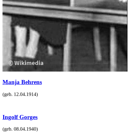
Manja Behrens
(geb.
12.04.1914
)
Ingolf Gorges
(geb.
08.04.1940
)