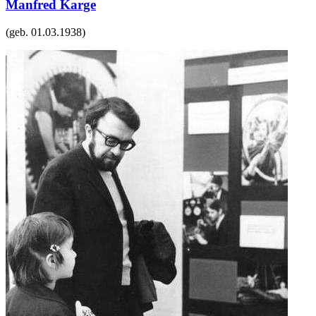
Manfred Karge
(geb.
01.03.1938
)