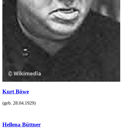
Kurt Böwe
(geb.
28.04.1929
)
Hellena Büttner