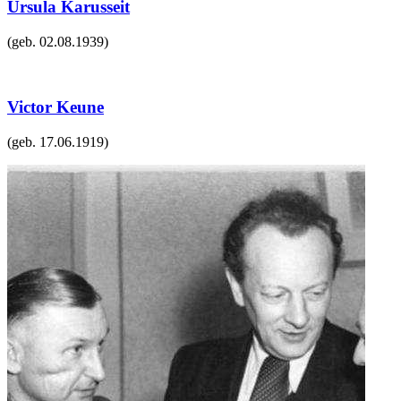
Ursula Karusseit
(geb.
02.08.1939
)
Victor Keune
(geb.
17.06.1919
)