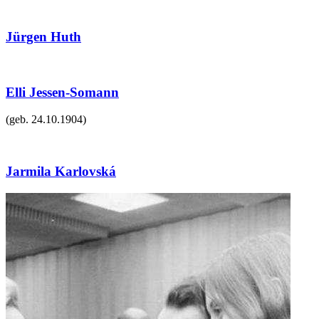
Jürgen Huth
Elli Jessen-Somann
(geb.
24.10.1904
)
Jarmila Karlovská