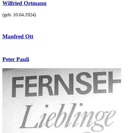
Wilfried Ortmann
(geb.
10.04.1924
)
Manfred Ott
Peter Pauli