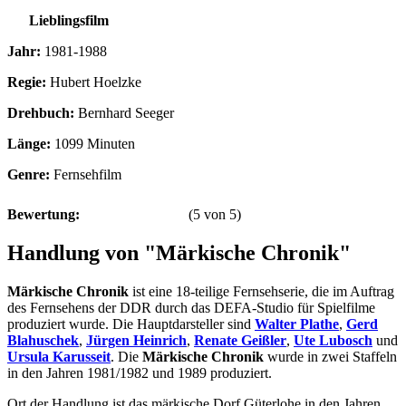
Lieblingsfilm
Jahr:
1981-1988
Regie:
Hubert Hoelzke
Drehbuch:
Bernhard Seeger
Länge:
1099 Minuten
Genre:
Fernsehfilm
Bewertung:
(
5
von
5
)
Handlung von "Märkische Chronik"
Märkische Chronik
ist eine 18-teilige Fernsehserie, die im Auftrag
des Fernsehens der DDR durch das DEFA-Studio für Spielfilme
produziert wurde. Die Hauptdarsteller sind
Walter Plathe
,
Gerd
Blahuschek
,
Jürgen Heinrich
,
Renate Geißler
,
Ute Lubosch
und
Ursula Karusseit
. Die
Märkische Chronik
wurde in zwei Staffeln
in den Jahren 1981/1982 und 1989 produziert.
Ort der Handlung ist das märkische Dorf Güterlohe in den Jahren