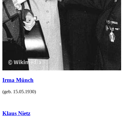
Irma Münch
(geb.
15.05.1930
)
Klaus Nietz