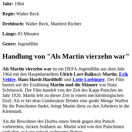
Jahr:
1964
Regie:
Walter Beck
Drehbuch:
Walter Beck, Manfred Richter
Länge:
83 Minuten
Genre:
Jugendfilm
Handlung von "Als Martin vierzehn war"
Als Martin vierzehn war
ist ein DEFA-Jugendfilm aus dem Jahr
1964 mit den Hauptdarstellern
Ulrich Lorr-Balko
als
Martin
,
Erik
Veldre
,
Hans Hardt-Hardtloff:
und
Lotte Loebinger
. Der Film
basiert auf der Erzählung
Martin und die Männer
von Hans
Schönrock. Der Film handelt von der Zeit des Kapp-Putsches im
Jahr 1920. Martin lebt zu dieser Zeit in einem mecklenburgischen
Dorf. Als er bei dem Gutsbesitzer Bröder eine große Menge Waffen
für die Putschisten findet, bringt Martin diese zu den Arbeitern in die
Kleinstadt.
Als die Bewohner des Dorfes einen Streik gegen den Putsch
vorbereiten, rücken Soldaten an. Martin wird von den Putschisten
verhaftet, er kann jedoch rechtzeitig fliehen.