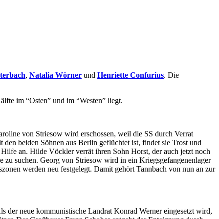
terbach
,
Natalia Wörner
und
Henriette Confurius
. Die
Hälfte im “Osten” und im “Westen” liegt.
aroline von Striesow wird erschossen, weil die SS durch Verrat
it den beiden Söhnen aus Berlin geflüchtet ist, findet sie Trost und
ilfe an. Hilde Vöckler verrät ihren Sohn Horst, der auch jetzt noch
lie zu suchen. Georg von Striesow wird in ein Kriegsgefangenenlager
ngszonen werden neu festgelegt. Damit gehört Tannbach von nun an zur
 Als der neue kommunistische Landrat Konrad Werner eingesetzt wird,