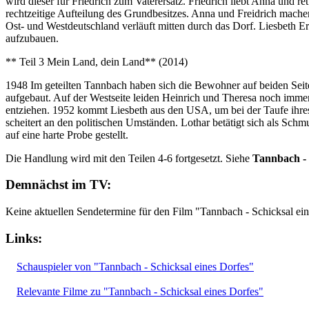
wird dieser für Friedrich zum Vaterersatz. Friedrich liebt Anna und 
rechtzeitige Aufteilung des Grundbesitzes. Anna und Freidrich mach
Ost- und Westdeutschland verläuft mitten durch das Dorf. Liesbeth E
aufzubauen.
** Teil 3 Mein Land, dein Land** (2014)
1948 Im geteilten Tannbach haben sich die Bewohner auf beiden Seite
aufgebaut. Auf der Westseite leiden Heinrich und Theresa noch immer 
entziehen. 1952 kommt Liesbeth aus den USA, um bei der Taufe ihres
scheitert an den politischen Umständen. Lothar betätigt sich als Sch
auf eine harte Probe gestellt.
Die Handlung wird mit den Teilen 4-6 fortgesetzt. Siehe
Tannbach - 
Demnächst im TV:
Keine aktuellen Sendetermine für den Film "Tannbach - Schicksal ei
Links:
Schauspieler von "Tannbach - Schicksal eines Dorfes"
Relevante Filme zu "Tannbach - Schicksal eines Dorfes"