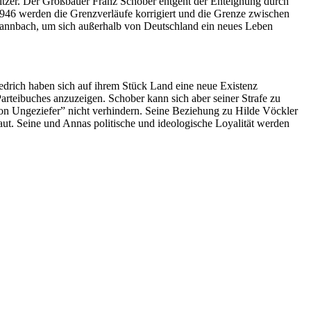
esitzer. Der Großbauer Franz Schober entgeht der Enteignung durch
946 werden die Grenzverläufe korrigiert und die Grenze zwischen
t Tannbach, um sich außerhalb von Deutschland ein neues Leben
edrich haben sich auf ihrem Stück Land eine neue Existenz
arteibuches anzuzeigen. Schober kann sich aber seiner Strafe zu
on Ungeziefer” nicht verhindern. Seine Beziehung zu Hilde Vöckler
aut. Seine und Annas politische und ideologische Loyalität werden