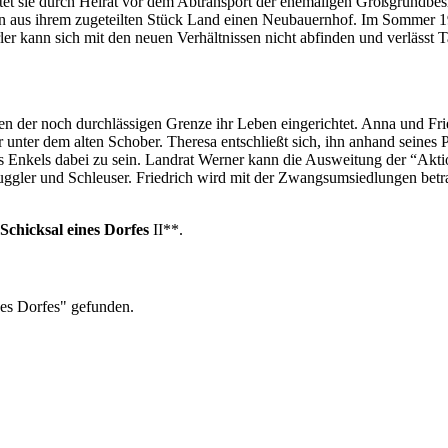
rettet sie durch Heirat vor dem Abtransport der ehemaligen Großgrundb
en aus ihrem zugeteilten Stück Land einen Neubauernhof. Im Sommer 1
rler kann sich mit den neuen Verhältnissen nicht abfinden und verläss
n der noch durchlässigen Grenze ihr Leben eingerichtet. Anna und Fri
unter dem alten Schober. Theresa entschließt sich, ihn anhand seines P
 Enkels dabei zu sein. Landrat Werner kann die Ausweitung der “Akti
muggler und Schleuser. Friedrich wird mit der Zwangsumsiedlungen betr
Schicksal eines Dorfes
II**.
nes Dorfes" gefunden.