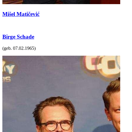
Mišel Matičević
Birge Schade
(geb.
07.02.1965
)