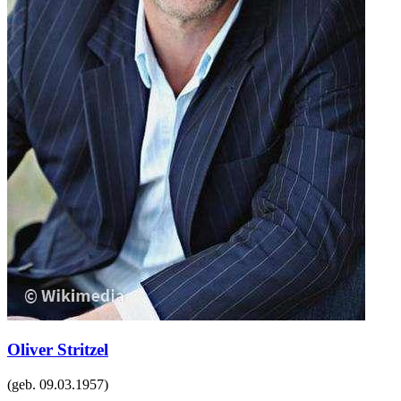
Oliver Stritzel
(geb.
09.03.1957
)