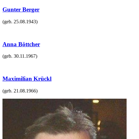
Gunter Berger
(geb.
25.08.1943
)
Anna Böttcher
(geb.
30.11.1967
)
Maximilian Krückl
(geb.
21.08.1966
)