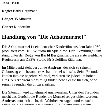
Jahr:
1960
Regie:
Bärbl Bergmann
Länge:
35 Minuten
Genre:
Kinderfilm
Handlung von "Die Achatmurmel"
Die Achatmurmel
ist ein deutscher Kinderfilm aus dem Jahr 1960,
produziert vom DEFA-Studio für Spielfilme. Der 35-minütige Film
stand unter der Regie von
Bärbl Bergmann
, die als erste weibliche
Regisseurin am DEFA-Studio für Spielfilme tätig war.
Im Mittelpunkt steht der Junge
Andreas
, der sich zu seinem
Geburtstag eine besondere Achatmurmel wünscht. Seine Freunde
kaufen ihm die begehrte Murmel, verlieren sie jedoch im hohen
Gras. Als
Andreas
sie zufällig findet, behält er sie für sich, ohne
seinen Freunden davon zu erzählen.
Die Situation wird zunehmend unangenehm. Unter den Freunden
macht das Gerücht die Runde, die Murmel sei gestohlen worden.
Andreas
traut sich nicht, die Wahrheit zu sagen, und versucht
erfolglos, die Murmel loszuwerden. Ein Polizist ermutigt ihn