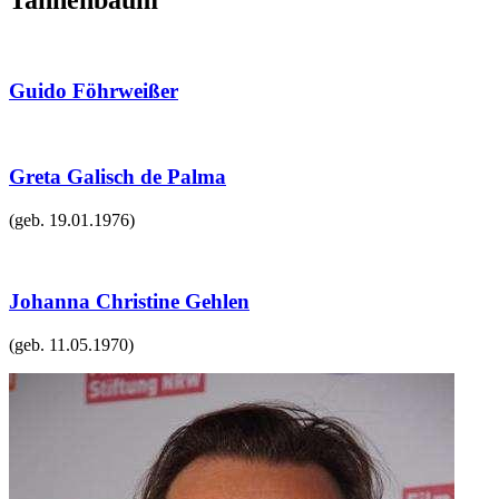
Tannenbaum"
Guido Föhrweißer
Greta Galisch de Palma
(geb.
19.01.1976
)
Johanna Christine Gehlen
(geb.
11.05.1970
)