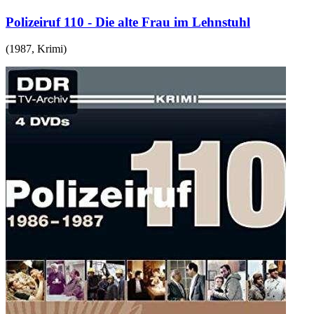
Polizeiruf 110 - Die alte Frau im Lehnstuhl
(
1987
,
Krimi
)