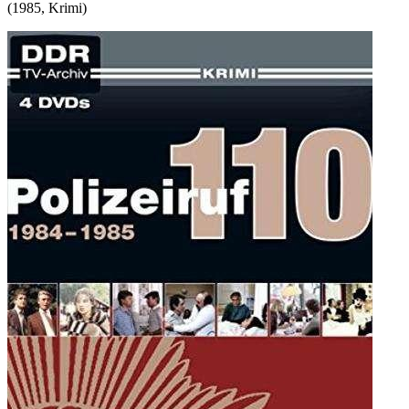
(
1985
,
Krimi
)