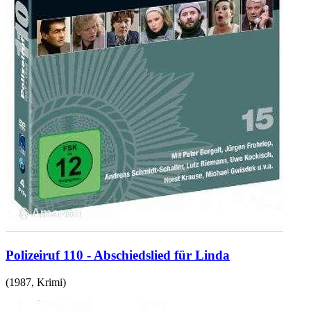
Polizeiruf 110 - Abschiedslied für Linda
(
1987
,
Krimi
)