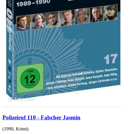
Polizeiruf 110 - Falscher Jasmin
(
1990
,
Krimi
)