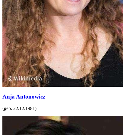
Anja Antonowicz
(geb.
22.12.1981
)