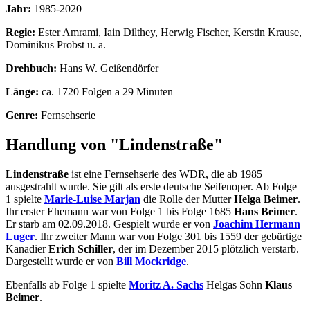
Jahr:
1985-2020
Regie:
Ester Amrami, Iain Dilthey, Herwig Fischer, Kerstin Krause,
Dominikus Probst u. a.
Drehbuch:
Hans W. Geißendörfer
Länge:
ca. 1720 Folgen a 29 Minuten
Genre:
Fernsehserie
Handlung von "Lindenstraße"
Lindenstraße
ist eine Fernsehserie des WDR, die ab 1985
ausgestrahlt wurde. Sie gilt als erste deutsche Seifenoper. Ab Folge
1 spielte
Marie-Luise Marjan
die Rolle der Mutter
Helga Beimer
.
Ihr erster Ehemann war von Folge 1 bis Folge 1685
Hans Beimer
.
Er starb am 02.09.2018. Gespielt wurde er von
Joachim Hermann
Luger
. Ihr zweiter Mann war von Folge 301 bis 1559 der gebürtige
Kanadier
Erich Schiller
, der im Dezember 2015 plötzlich verstarb.
Dargestellt wurde er von
Bill Mockridge
.
Ebenfalls ab Folge 1 spielte
Moritz A. Sachs
Helgas Sohn
Klaus
Beimer
.