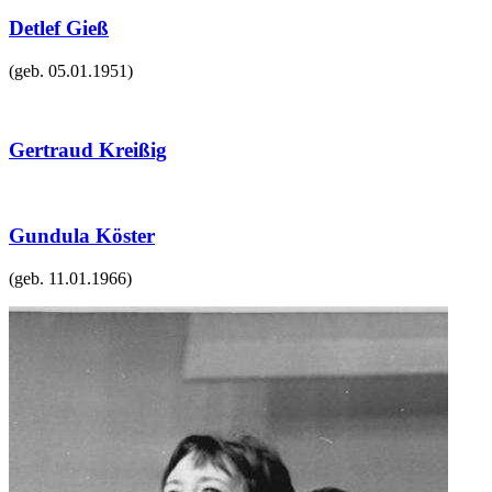
Detlef Gieß
(geb.
05.01.1951
)
Gertraud Kreißig
Gundula Köster
(geb.
11.01.1966
)