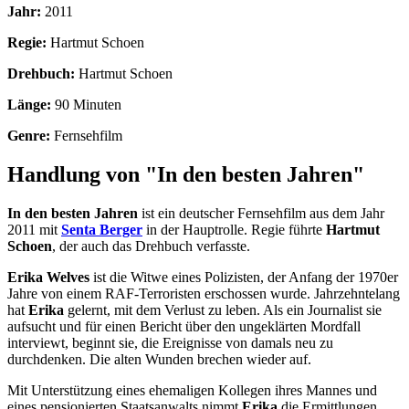
Jahr:
2011
Regie:
Hartmut Schoen
Drehbuch:
Hartmut Schoen
Länge:
90 Minuten
Genre:
Fernsehfilm
Handlung von "In den besten Jahren"
In den besten Jahren
ist ein deutscher Fernsehfilm aus dem Jahr
2011 mit
Senta Berger
in der Hauptrolle. Regie führte
Hartmut
Schoen
, der auch das Drehbuch verfasste.
Erika Welves
ist die Witwe eines Polizisten, der Anfang der 1970er
Jahre von einem RAF-Terroristen erschossen wurde. Jahrzehntelang
hat
Erika
gelernt, mit dem Verlust zu leben. Als ein Journalist sie
aufsucht und für einen Bericht über den ungeklärten Mordfall
interviewt, beginnt sie, die Ereignisse von damals neu zu
durchdenken. Die alten Wunden brechen wieder auf.
Mit Unterstützung eines ehemaligen Kollegen ihres Mannes und
eines pensionierten Staatsanwalts nimmt
Erika
die Ermittlungen