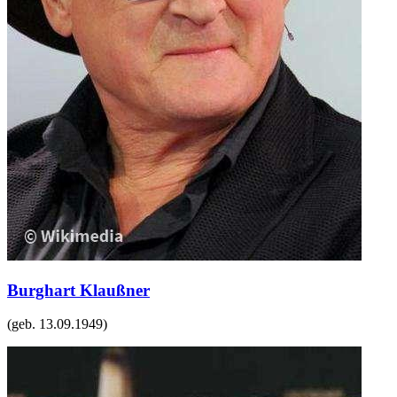
Burghart Klaußner
(geb.
13.09.1949
)