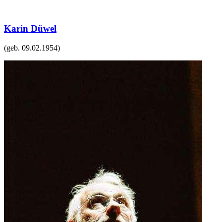
Karin Düwel
(geb.
09.02.1954
)