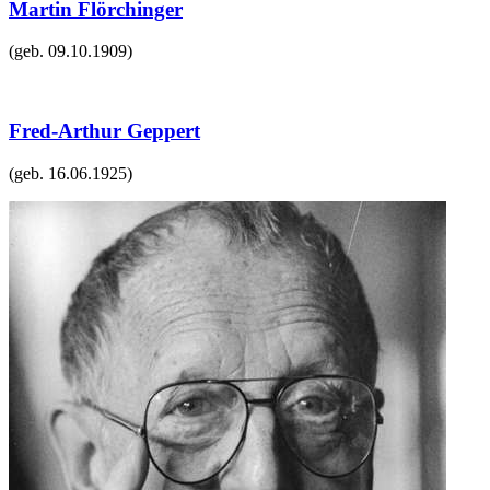
Martin Flörchinger
(geb.
09.10.1909
)
Fred-Arthur Geppert
(geb.
16.06.1925
)