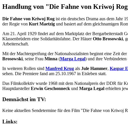
Handlung von "Die Fahne von Kriwoj Ro
Die Fahne von Kriwoj Rog
ist ein deutsches Drama aus dem Jahr 1
der Regie von
Kurt Maetzig
und basiert auf dem gleichnamigen R
Am 21. April 1929 findet auf dem Marktplatz der Bergarbeiterstadt G
Klassenbrüdern eine Solidaritätsfahne. Der Häuer
Otto Brosowski
, 
Arbeiterschaft.
Mit der Machtergreifung der Nationalsozialisten beginnt eine Zeit der
Brosowski
, seine Frau
Minna
(
Marga Legal
) und ihre Verbündeten 
In weiteren Rollen sind
Manfred Krug
als
Jule Hammer
,
Kaspar E
sehen. Die Premiere fand am 25.10.1967 in Eisleben statt.
Das Filmkollektiv wurde 1968 mit dem Nationalpreis der DDR für Ku
Hauptdarsteller
Erwin Geschonneck
und
Marga Legal
erhielten jew
Demnächst im TV:
Keine aktuellen Sendetermine für den Film "Die Fahne von Kriwoj 
Links: