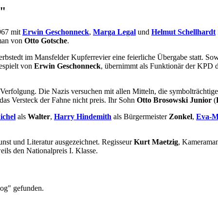
g"
967 mit
Erwin Geschonneck
,
Marga Legal
und
Helmut Schellhardt
oman von
Otto Gotsche
.
erbstedt im Mansfelder Kupferrevier eine feierliche Übergabe statt. So
gespielt von
Erwin Geschonneck
, übernimmt als Funktionär der KPD di
 Verfolgung. Die Nazis versuchen mit allen Mitteln, die symbolträchtige
das Versteck der Fahne nicht preis. Ihr Sohn
Otto Brosowski Junior
(
ichel
als
Walter
,
Harry Hindemith
als Bürgermeister
Zonkel
,
Eva-M
nst und Literatur ausgezeichnet. Regisseur
Kurt Maetzig
, Kamerama
eils den Nationalpreis I. Klasse.
Rog" gefunden.