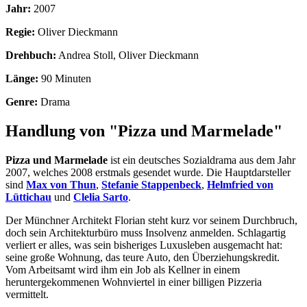
Jahr:
2007
Regie:
Oliver Dieckmann
Drehbuch:
Andrea Stoll, Oliver Dieckmann
Länge:
90 Minuten
Genre:
Drama
Handlung von "Pizza und Marmelade"
Pizza und Marmelade
ist ein deutsches Sozialdrama aus dem Jahr
2007, welches 2008 erstmals gesendet wurde. Die Hauptdarsteller
sind
Max von Thun
,
Stefanie Stappenbeck
,
Helmfried von
Lüttichau
und
Clelia Sarto
.
Der Münchner Architekt Florian steht kurz vor seinem Durchbruch,
doch sein Architekturbüro muss Insolvenz anmelden. Schlagartig
verliert er alles, was sein bisheriges Luxusleben ausgemacht hat:
seine große Wohnung, das teure Auto, den Überziehungskredit.
Vom Arbeitsamt wird ihm ein Job als Kellner in einem
heruntergekommenen Wohnviertel in einer billigen Pizzeria
vermittelt.