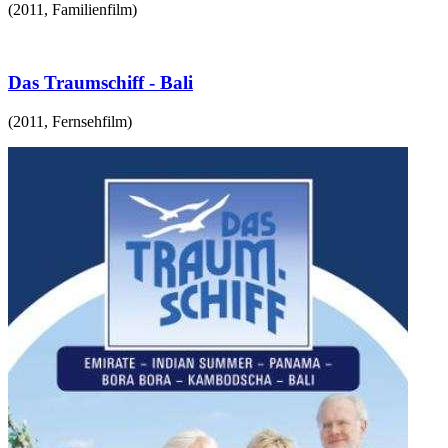
(
2011
,
Familienfilm
)
Das Traumschiff - Bali
(
2011
,
Fernsehfilm
)