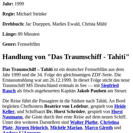
Jahr:
1999
Regie:
Michael Steinke
Drehbuch:
Jac Dueppen, Marlies Ewald, Christa Mühl
Länge:
89 Minuten
Genre:
Fernsehfilm
Handlung von "Das Traumschiff - Tahiti"
Das Traumschiff – Tahiti
ist ein deutscher Fernsehfilm aus dem
Jahr 1999 und die 34. Folge der gleichnamigen ZDF-Serie. Die
Erstausstrahlung war am 26.12.1999. In dieser Folge sticht das neue
Traumschiff MS Deutschland erstmals in See — mit
Siegfried
Rauch
als frisch angeheuerten Kapitän
Jakob Paulsen
am Steuer.
Die Reise führt die Passagiere in die Südsee nach Tahiti. An Bord
begleiten Chefhostess
Beatrice von Ledebur
, gespielt von
Heide
Keller
, und Schiffsarzt
Dr. Horst Schröder
, gespielt von
Horst
Naumann
, die Gäste durch ihre erste Reise auf dem neuen Schiff.
Unter den weiteren Darstellern sind
Walter Plathe
,
Christina
Plate
,
Jürgen Heinrich
,
Michèle Marian
,
Marco Girnth
und
Andrea L’Arronge
.