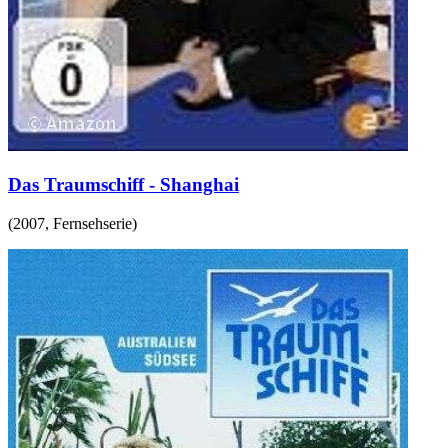
Das Traumschiff - Shanghai
(
2007
,
Fernsehserie
)