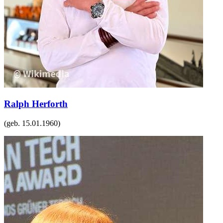
Ralph Herforth
(geb.
15.01.1960
)