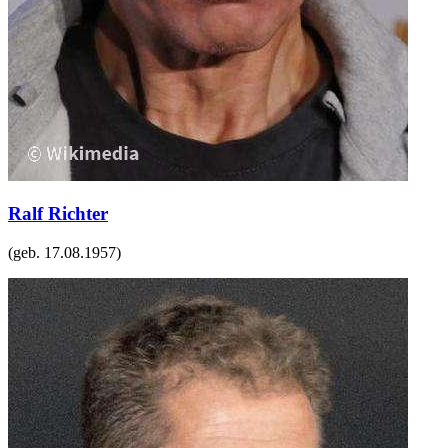
Ralf Richter
(geb.
17.08.1957
)