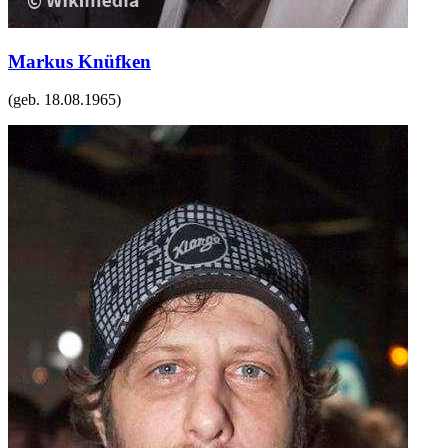
Markus Knüfken
(geb.
18.08.1965
)