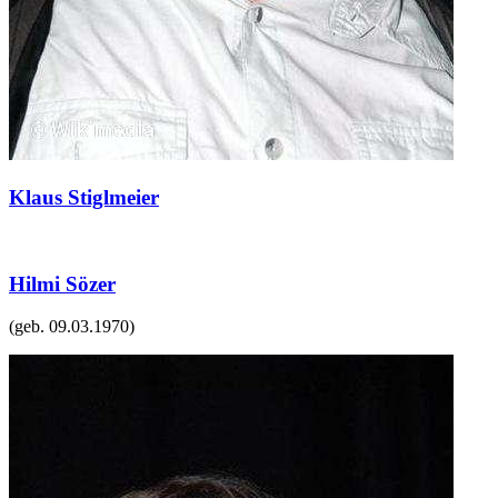
Klaus Stiglmeier
Hilmi Sözer
(geb.
09.03.1970
)