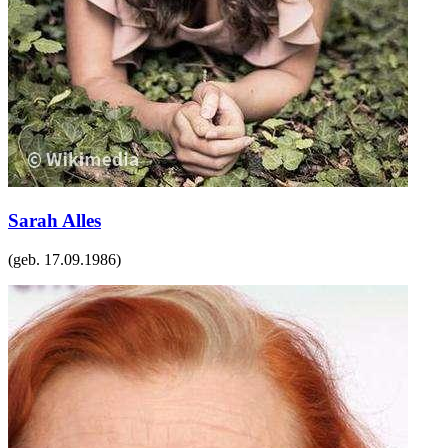
Sarah Alles
(geb.
17.09.1986
)