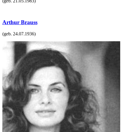
(geb.
21.05.1983
)
Arthur Brauss
(geb.
24.07.1936
)