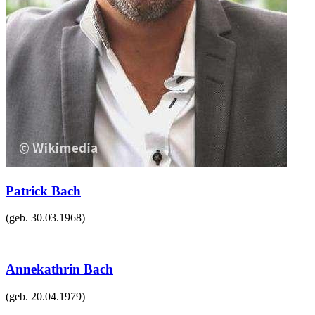
Patrick Bach
(geb.
30.03.1968
)
Annekathrin Bach
(geb.
20.04.1979
)