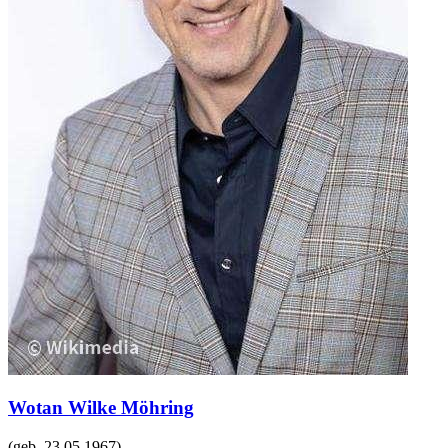
Wotan Wilke Möhring
(geb.
23.05.1967
)