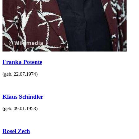
Franka Potente
(geb.
22.07.1974
)
Klaus Schindler
(geb.
09.01.1953
)
Rosel Zech