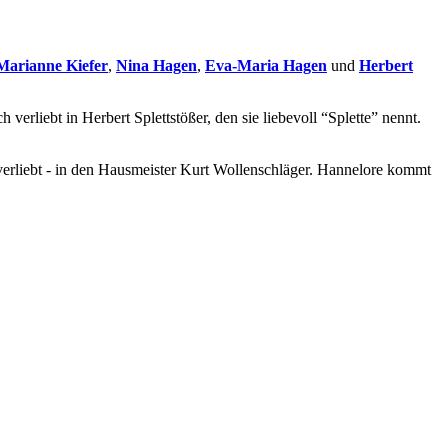
Marianne Kiefer
,
Nina Hagen
,
Eva-Maria Hagen
und
Herbert
rliebt in Herbert Splettstößer, den sie liebevoll “Splette” nennt.
h verliebt - in den Hausmeister Kurt Wollenschläger. Hannelore kommt