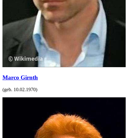
Marco Girnth
(geb.
10.02.1970
)