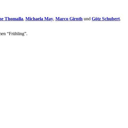
ne Thomalla
,
Michaela May
,
Marco Girnth
und
Götz Schubert
.
men “Frühling”.